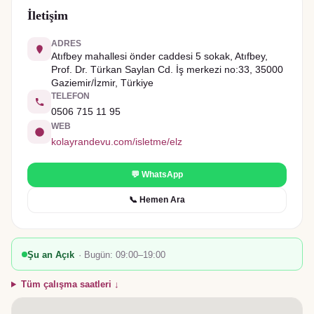
İletişim
ADRES
Atıfbey mahallesi önder caddesi 5 sokak, Atıfbey,
Prof. Dr. Türkan Saylan Cd. İş merkezi no:33, 35000
Gaziemir/İzmir, Türkiye
TELEFON
0506 715 11 95
WEB
kolayrandevu.com/isletme/elz
💬 WhatsApp
📞 Hemen Ara
Şu an Açık
· Bugün:
09:00–19:00
Tüm çalışma saatleri ↓