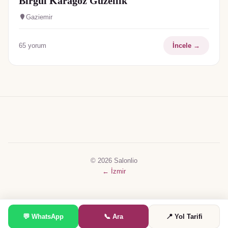
Birgül Karagöz Güzellik
Gaziemir
65
yorum
İncele →
© 2026 Salonlio
←
İzmir
💬 WhatsApp
📞 Ara
📍 Yol Tarifi