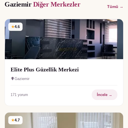
Gaziemir
Diğer Merkezler
Tümü →
★
4.6
Elite Plus Güzellik Merkezi
Gaziemir
171
yorum
İncele →
★
4.7