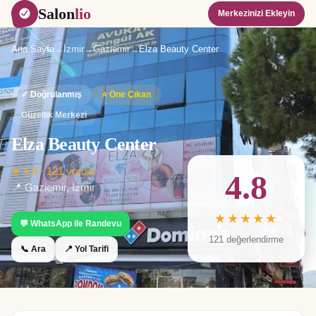
Salon
lio
Merkezinizi Ekleyin
Ana Sayfa
→
İzmir
→
Gaziemir
→
Elza Beauty Center
✓ Doğrulanmış
⭐ Öne Çıkan
Güzellik Merkezi
Elza Beauty Center
★
4.8
·
121
yorum
4.8
📍
Gaziemir
,
İzmir
★★★★★
💬 WhatsApp ile Randevu
121
değerlendirme
📞 Ara
📍 Yol Tarifi