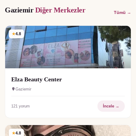
Gaziemir
Diğer Merkezler
Tümü →
★
4.8
Elza Beauty Center
Gaziemir
121
yorum
İncele →
★
4.8