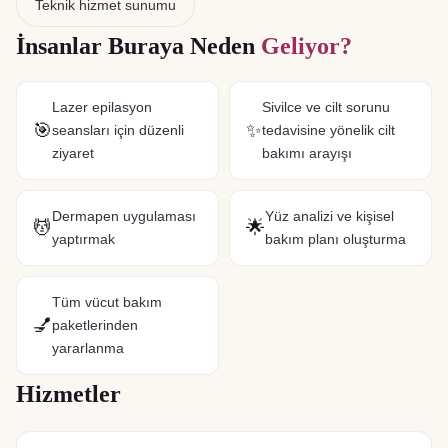
Teknik hizmet sunumu
İnsanlar Buraya Neden
Geliyor?
Lazer epilasyon
Sivilce ve cilt sorunu
🎯
✨
seansları için düzenli
tedavisine yönelik cilt
ziyaret
bakımı arayışı
Dermapen uygulaması
Yüz analizi ve kişisel
💆
🌟
yaptırmak
bakım planı oluşturma
Tüm vücut bakım
💅
paketlerinden
yararlanma
Hizmetler