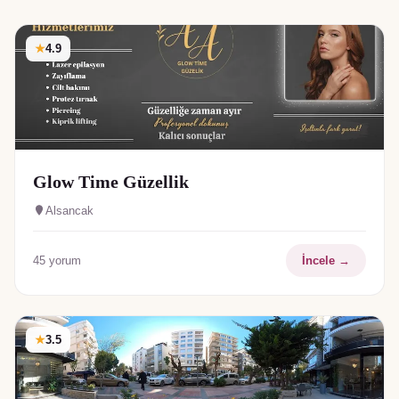
★
4.9
Glow Time Güzellik
Alsancak
45
yorum
İncele →
★
3.5