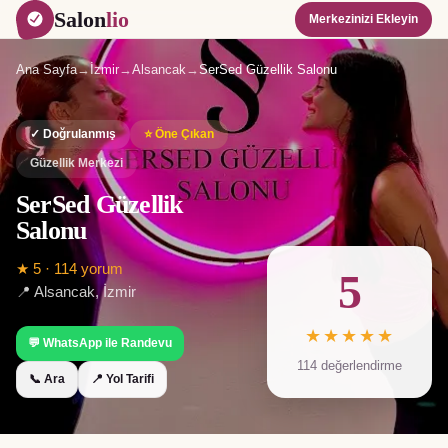
Salon
lio
Merkezinizi Ekleyin
Ana Sayfa
→
İzmir
→
Alsancak
→
SerSed Güzellik Salonu
✓ Doğrulanmış
⭐ Öne Çıkan
Güzellik Merkezi
SerSed Güzellik
Salonu
★
5
·
114
yorum
5
📍
Alsancak
,
İzmir
★★★★★
💬 WhatsApp ile Randevu
114
değerlendirme
📞 Ara
📍 Yol Tarifi