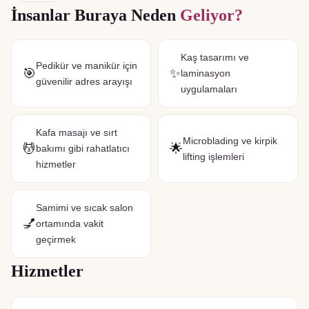
İnsanlar Buraya Neden
Geliyor?
Kaş tasarımı ve
Pedikür ve manikür için
🎯
✨
laminasyon
güvenilir adres arayışı
uygulamaları
Kafa masajı ve sırt
Microblading ve kirpik
💆
🌟
bakımı gibi rahatlatıcı
lifting işlemleri
hizmetler
Samimi ve sıcak salon
💅
ortamında vakit
geçirmek
Hizmetler