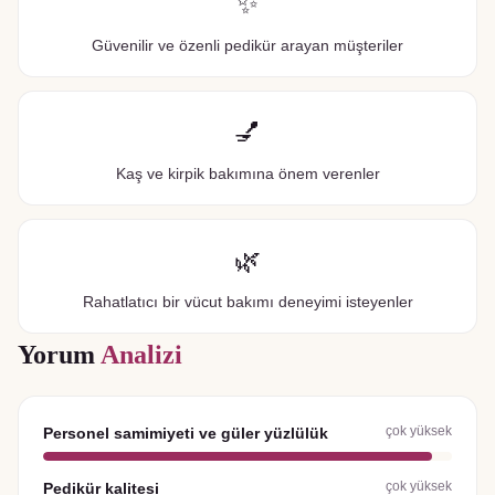
✨
Güvenilir ve özenli pedikür arayan müşteriler
💅
Kaş ve kirpik bakımına önem verenler
🌿
Rahatlatıcı bir vücut bakımı deneyimi isteyenler
Yorum
Analizi
çok yüksek
Personel samimiyeti ve güler yüzlülük
çok yüksek
Pedikür kalitesi