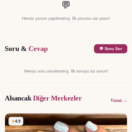
💬
Henüz yorum yapılmamış. İlk yorumu siz yazın!
Soru &
Cevap
💬 Soru Sor
Henüz soru sorulmamış. İlk soruyu siz sorun!
Alsancak
Diğer Merkezler
Tümü →
★
4.9