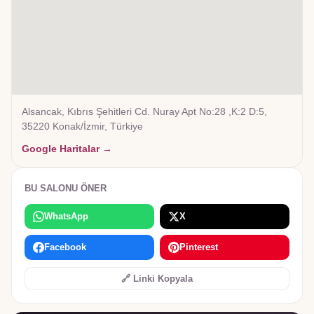
Alsancak, Kıbrıs Şehitleri Cd. Nuray Apt No:28 ,K:2 D:5,
35220 Konak/İzmir, Türkiye
Google Haritalar →
BU SALONU ÖNER
WhatsApp
X
Facebook
Pinterest
🔗 Linki Kopyala