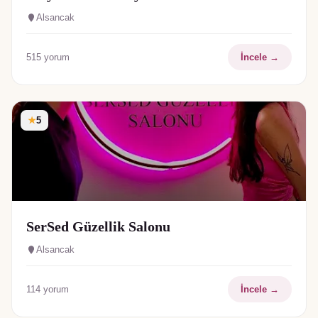
Alsancak
515
yorum
İncele →
★
5
SerSed Güzellik Salonu
Alsancak
114
yorum
İncele →