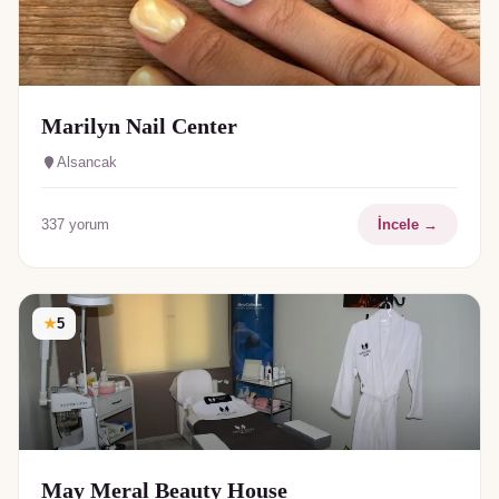
Marilyn Nail Center
Alsancak
337
yorum
İncele →
★
5
May Meral Beauty House