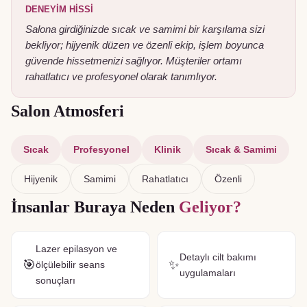
DENEYIM HISSI
Salona girdiğinizde sıcak ve samimi bir karşılama sizi
bekliyor; hijyenik düzen ve özenli ekip, işlem boyunca
güvende hissetmenizi sağlıyor. Müşteriler ortamı
rahatlatıcı ve profesyonel olarak tanımlıyor.
Salon Atmosferi
Sıcak
Profesyonel
Klinik
Sıcak & Samimi
Hijyenik
Samimi
Rahatlatıcı
Özenli
İnsanlar Buraya Neden
Geliyor?
Lazer epilasyon ve
Detaylı cilt bakımı
🎯
✨
ölçülebilir seans
uygulamaları
sonuçları