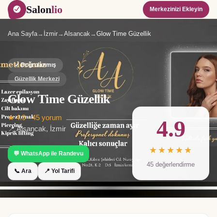
Salon
lio
Merkezinizi Ekleyin
Ana Sayfa
→
İzmir
→
Alsancak
→
Glow Time Güzellik
✓ Doğrulanmış
Güzellik Merkezi
Glow Time Güzellik
★
4.9
·
45
yorum
4.9
📍
Alsancak
,
İzmir
★★★★★
💬 WhatsApp ile Randevu
45
değerlendirme
📞 Ara
📍 Yol Tarifi