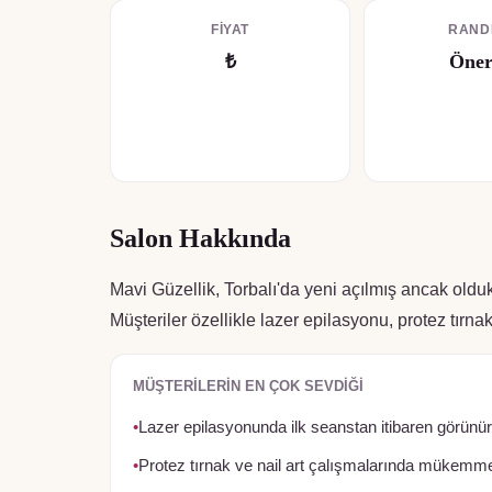
FIYAT
RAND
₺
Öner
Salon Hakkında
Mavi Güzellik, Torbalı'da yeni açılmış ancak oldu
Müşteriler özellikle lazer epilasyonu, protez tır
MÜŞTERILERIN EN ÇOK SEVDIĞI
•
Lazer epilasyonunda ilk seanstan itibaren görünür 
•
Protez tırnak ve nail art çalışmalarında mükemmel 