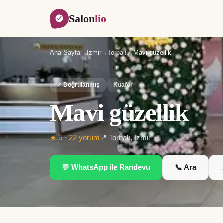
Salon
lio
Ana Sayfa
→
İzmir
→
Torbalı
→
Mavi güzellik
✓ Doğrulanmış
Kuaför
Mavi güzellik
★
5
·
22
yorum
📍
Torbalı
,
İzmir
💬 WhatsApp ile Randevu
📞 Ara