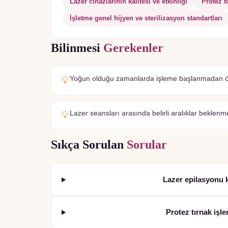
Lazer cihazlarının kalitesi ve etkinliği
Protez tı
İşletme genel hijyen ve sterilizasyon standartları
Bilinmesi
Gerekenler
Yoğun olduğu zamanlarda işleme başlanmadan önc
💡
Lazer seansları arasında belirli aralıklar beklenme
💡
Sıkça Sorulan
Sorular
Lazer epilasyonu 
Protez tırnak işl