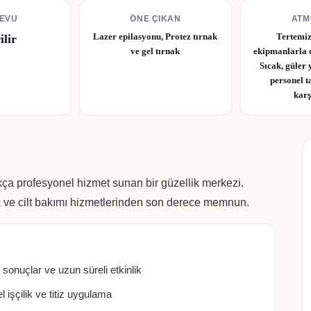
EVU
ÖNE ÇIKAN
ATM
Lazer epilasyonu, Protez tırnak
Tertemi
ilir
ve gel tırnak
ekipmanlarla 
Sıcak, güler
personel t
kar
kça profesyonel hizmet sunan bir güzellik merkezi.
nak ve cilt bakımı hizmetlerinden son derece memnun.
sonuçlar ve uzun süreli etkinlik
işçilik ve titiz uygulama