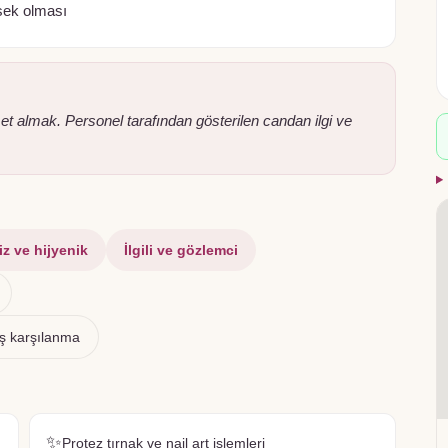
ksek olması
t almak. Personel tarafından gösterilen candan ilgi ve
z ve hijyenik
İlgili ve gözlemci
oş karşılanma
✨
Protez tırnak ve nail art işlemleri