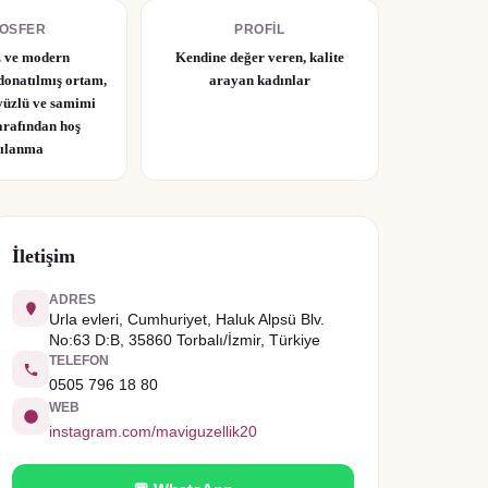
OSFER
PROFIL
z ve modern
Kendine değer veren, kalite
donatılmış ortam,
arayan kadınlar
 yüzlü ve samimi
arafından hoş
şılanma
İletişim
ADRES
Urla evleri, Cumhuriyet, Haluk Alpsü Blv.
No:63 D:B, 35860 Torbalı/İzmir, Türkiye
TELEFON
0505 796 18 80
WEB
instagram.com/maviguzellik20