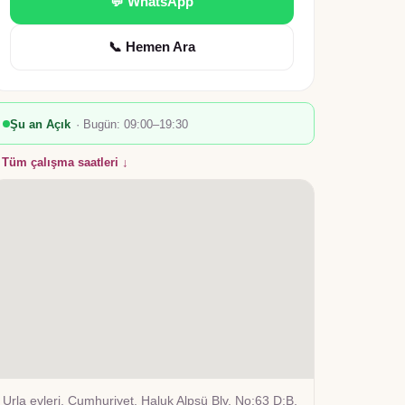
💬 WhatsApp
📞 Hemen Ara
Şu an Açık
· Bugün:
09:00–19:30
Tüm çalışma saatleri ↓
Urla evleri, Cumhuriyet, Haluk Alpsü Blv. No:63 D:B,