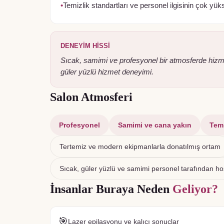
•
Temizlik standartları ve personel ilgisinin çok yü
DENEYIM HISSI
Sıcak, samimi ve profesyonel bir atmosferde hizme
güler yüzlü hizmet deneyimi.
Salon Atmosferi
Profesyonel
Samimi ve cana yakın
Temi
Tertemiz ve modern ekipmanlarla donatılmış ortam
Sıcak, güler yüzlü ve samimi personel tarafından h
İnsanlar Buraya Neden
Geliyor?
🎯
Lazer epilasyonu ve kalıcı sonuçlar