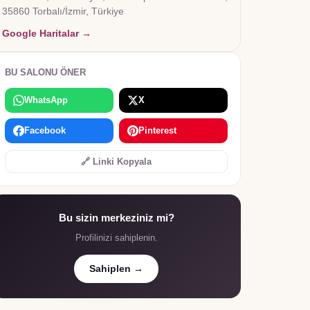
35860 Torbalı/İzmir, Türkiye
Google Haritalar →
BU SALONU ÖNER
WhatsApp
X
Facebook
Pinterest
🔗 Linki Kopyala
Bu sizin merkeziniz mi?
Profilinizi sahiplenin.
Sahiplen →