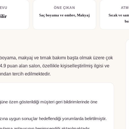
EVU
ÖNE ÇIKAN
ATM
Saç boyama ve ombre, Makyaj
Sıcak ve sam
ilir
ba
oyama, makyaj ve tırnak bakımı başta olmak üzere çok
 puan alan salon, özellikle kişiselleştirilmiş ilgisi ve
ından tercih edilmektedir.
e özen gösterildiği müşteri geri bildirimlerinde öne
na uygun sonuçlar hedeflendiği yorumlarda belirtilmiştir.
ulama anlayışının benimsendiği aktarılmaktadır.