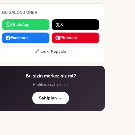
BU SALONU ÖNER
WhatsApp
X
Facebook
Pinterest
🔗 Linki Kopyala
Bu sizin merkeziniz mi?
Profilinizi sahiplenin.
Sahiplen →