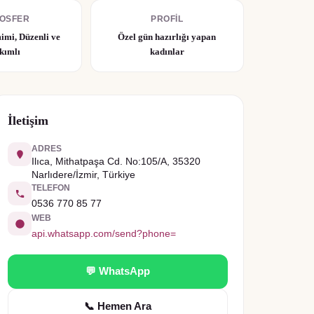
OSFER
PROFIL
imi, Düzenli ve
Özel gün hazırlığı yapan
kımlı
kadınlar
İletişim
ADRES
Ilıca, Mithatpaşa Cd. No:105/A, 35320
Narlıdere/İzmir, Türkiye
TELEFON
0536 770 85 77
WEB
api.whatsapp.com/send?phone=
💬 WhatsApp
📞 Hemen Ara