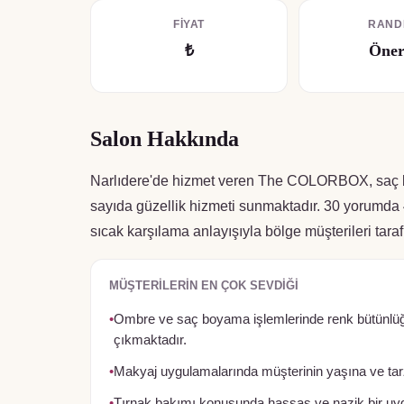
FIYAT
RAND
₺
Öner
Salon Hakkında
Narlıdere'de hizmet veren The COLORBOX, saç b
sayıda güzellik hizmeti sunmaktadır. 30 yorumda 4.9
sıcak karşılama anlayışıyla bölge müşterileri taraf
MÜŞTERILERIN EN ÇOK SEVDIĞI
•
Ombre ve saç boyama işlemlerinde renk bütünlüğün
çıkmaktadır.
•
Makyaj uygulamalarında müşterinin yaşına ve tarzı
•
Tırnak bakımı konusunda hassas ve nazik bir uyg