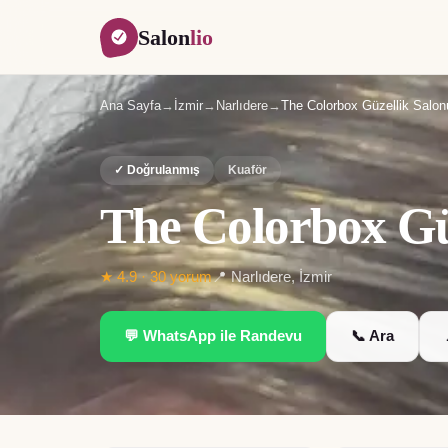
Salon
lio
Ana Sayfa
→
İzmir
→
Narlıdere
→
The Colorbox Güzellik Salon
✓ Doğrulanmış
Kuaför
The Colorbox Gü
★
4.9
·
30
yorum
📍
Narlıdere
,
İzmir
💬 WhatsApp ile Randevu
📞 Ara