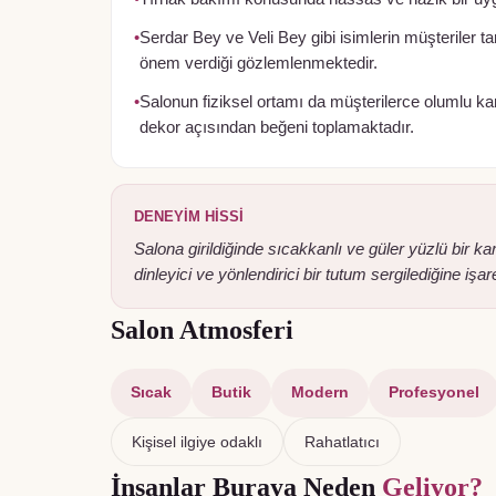
•
Serdar Bey ve Veli Bey gibi isimlerin müşteriler ta
önem verdiği gözlemlenmektedir.
•
Salonun fiziksel ortamı da müşterilerce olumlu ka
dekor açısından beğeni toplamaktadır.
DENEYIM HISSI
Salona girildiğinde sıcakkanlı ve güler yüzlü bir k
dinleyici ve yönlendirici bir tutum sergilediğine işar
Salon Atmosferi
Sıcak
Butik
Modern
Profesyonel
Kişisel ilgiye odaklı
Rahatlatıcı
İnsanlar Buraya Neden
Geliyor?