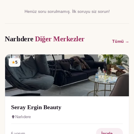
Henüz soru sorulmamış. İlk soruyu siz sorun!
Narlıdere
Diğer Merkezler
Tümü →
★
5
Seray Ergin Beauty
Narlıdere
6
yorum
İncele →