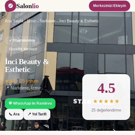
Salon
lio
Merkezinizi Ekleyin
Ana Sayfa
→
İzmir
→
Narlıdere
→
İnci Beauty & Esthetic
✓ Doğrulanmış
Güzellik Merkezi
İnci Beauty &
Esthetic
★
4.5
·
25
yorum
4.5
📍
Narlıdere
,
İzmir
★★★★★
💬 WhatsApp ile Randevu
25
değerlendirme
📞 Ara
📍 Yol Tarifi