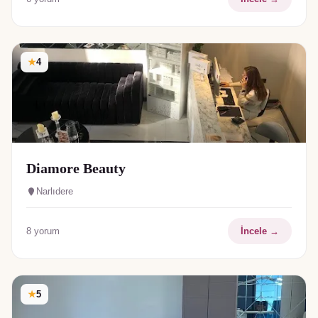
★
4
Diamore Beauty
Narlıdere
8
yorum
İncele →
★
5