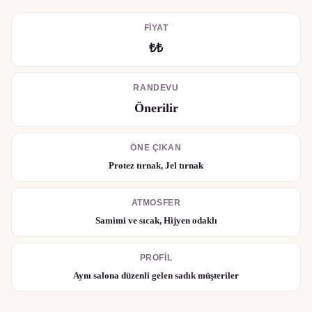
FIYAT
₺₺
RANDEVU
Önerilir
ÖNE ÇIKAN
Protez tırnak, Jel tırnak
ATMOSFER
Samimi ve sıcak, Hijyen odaklı
PROFIL
Aynı salona düzenli gelen sadık müşteriler