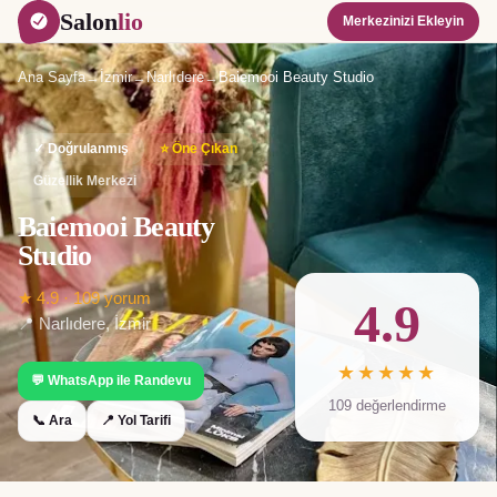
Salon
lio
Merkezinizi Ekleyin
Ana Sayfa
→
İzmir
→
Narlıdere
→
Baiemooi Beauty Studio
✓ Doğrulanmış
⭐ Öne Çıkan
Güzellik Merkezi
Baiemooi Beauty
Studio
★
4.9
·
109
yorum
4.9
📍
Narlıdere
,
İzmir
★★★★★
💬 WhatsApp ile Randevu
109
değerlendirme
📞 Ara
📍 Yol Tarifi