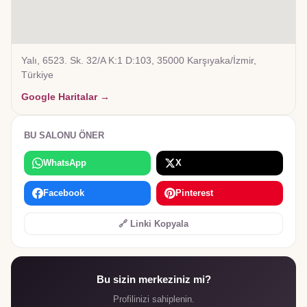
Yalı, 6523. Sk. 32/A K:1 D:103, 35000 Karşıyaka/İzmir,
Türkiye
Google Haritalar →
BU SALONU ÖNER
WhatsApp
X
Facebook
Pinterest
🔗 Linki Kopyala
Bu sizin merkeziniz mi?
Profilinizi sahiplenin.