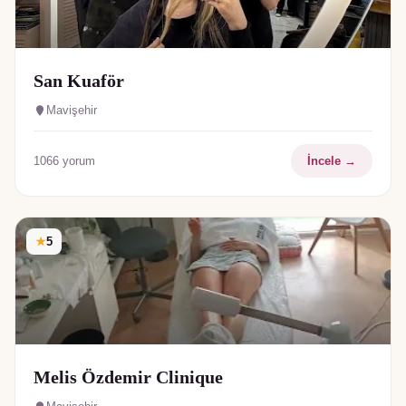
San Kuaför
Mavişehir
1066
yorum
İncele →
★
5
Melis Özdemir Clinique