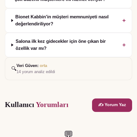
Bionet Kabbin'in müşteri memnuniyeti nasıl
+
değerlendiriliyor?
Salona ilk kez gidecekler için öne çıkan bir
+
özellik var mı?
Veri Güven:
orta
🔍
14
yorum analiz edildi
Kullanıcı
Yorumları
✍️ Yorum Yaz
💬