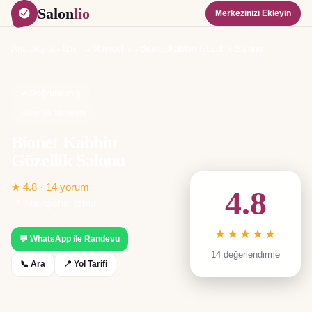
Salon
lio
Merkezinizi Ekleyin
Ana Sayfa
→
İzmir
→
Mavişehir
→
Bionet Kabbin Güzellik Salonu
✓ Doğrulanmış
Güzellik Merkezi
Bionet Kabbin
Güzellik Salonu
★
4.8
·
14
yorum
4.8
📍
Mavişehir
,
İzmir
★★★★★
💬 WhatsApp ile Randevu
14
değerlendirme
📞 Ara
📍 Yol Tarifi