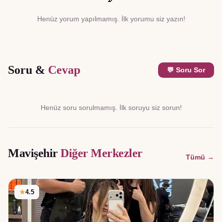
Henüz yorum yapılmamış. İlk yorumu siz yazın!
Soru &
Cevap
💬 Soru Sor
Henüz soru sorulmamış. İlk soruyu siz sorun!
Mavişehir
Diğer Merkezler
Tümü →
★
4.5