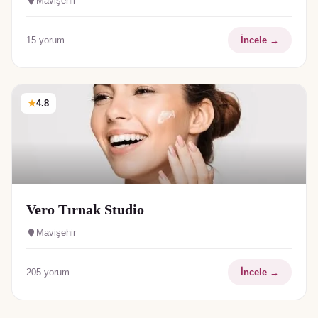
Mavişehir
15
yorum
İncele →
★
4.8
Vero Tırnak Studio
Mavişehir
205
yorum
İncele →