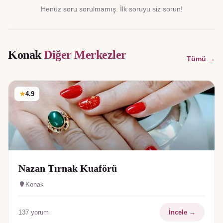
Henüz soru sorulmamış. İlk soruyu siz sorun!
Konak
Diğer Merkezler
Tümü →
★
4.9
Nazan Tırnak Kuaförü
Konak
137
yorum
İncele →