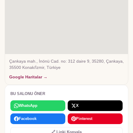
Çankaya mah., İnönü Cad. no: 312 daire 9, 35280, Çankaya,
35500 Konak/İzmir, Türkiye
Google Haritalar →
BU SALONU ÖNER
WhatsApp
X
Facebook
Pinterest
🔗 Linki Kopyala