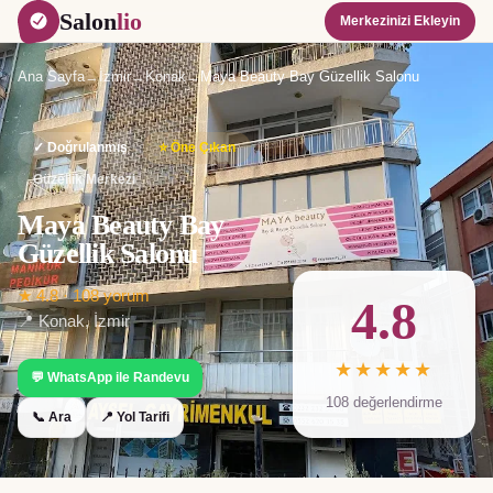
Salon
lio
Merkezinizi Ekleyin
Ana Sayfa
→
İzmir
→
Konak
→
Maya Beauty Bay Güzellik Salonu
✓ Doğrulanmış
⭐ Öne Çıkan
Güzellik Merkezi
Maya Beauty Bay
Güzellik Salonu
★
4.8
·
108
yorum
4.8
📍
Konak
,
İzmir
★★★★★
💬 WhatsApp ile Randevu
108
değerlendirme
📞 Ara
📍 Yol Tarifi