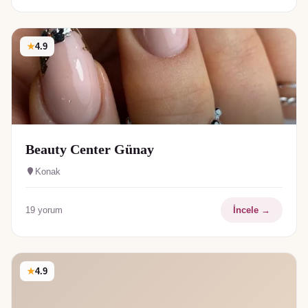
★
4.9
Beauty Center Günay
Konak
19
yorum
İncele →
★
4.9