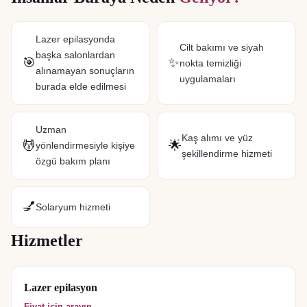
Lazer epilasyonda
Cilt bakımı ve siyah
başka salonlardan
🎯
✨
nokta temizliği
alınamayan sonuçların
uygulamaları
burada elde edilmesi
Uzman
Kaş alımı ve yüz
💆
🌟
yönlendirmesiyle kişiye
şekillendirme hizmeti
özgü bakım planı
💅
Solaryum hizmeti
Hizmetler
Lazer epilasyon
Fiyat için arayın