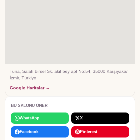
Tuna, Salah Birsel Sk. akif bey apt No:54, 35000 Karşıyaka/
İzmir, Türkiye
Google Haritalar →
BU SALONU ÖNER
WhatsApp
X
Facebook
Pinterest