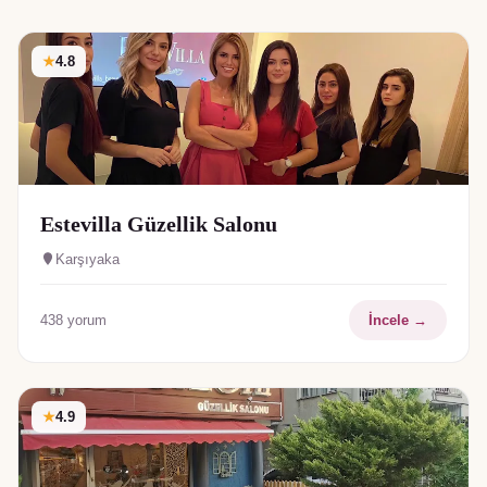
★
4.8
Estevilla Güzellik Salonu
Karşıyaka
438
yorum
İncele →
★
4.9