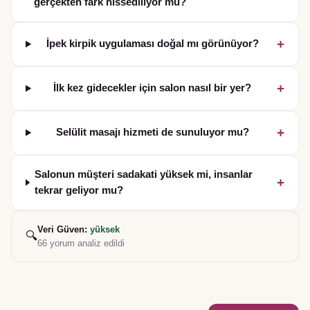
gerçekten fark hissediliyor mu?
+
İpek kirpik uygulaması doğal mı görünüyor?
+
İlk kez gidecekler için salon nasıl bir yer?
+
Selülit masajı hizmeti de sunuluyor mu?
Salonun müşteri sadakati yüksek mi, insanlar
+
tekrar geliyor mu?
Veri Güven:
yüksek
🔍
66
yorum analiz edildi