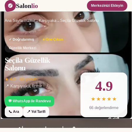
Salon
lio
Merkezinizi Ekleyin
Ana Sayfa
→
İzmir
→
Karşıyaka
→
Seçila Güzellik Salonu
✓ Doğrulanmış
⭐ Öne Çıkan
Güzellik Merkezi
Seçila Güzellik
Salonu
★
4.9
·
66
yorum
4.9
📍
Karşıyaka
,
İzmir
★★★★★
💬 WhatsApp ile Randevu
66
değerlendirme
📞 Ara
📍 Yol Tarifi