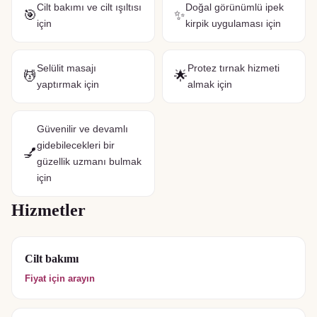
Cilt bakımı ve cilt ışıltısı
Doğal görünümlü ipek
🎯
✨
için
kirpik uygulaması için
Selülit masajı
Protez tırnak hizmeti
💆
🌟
yaptırmak için
almak için
Güvenilir ve devamlı
gidebilecekleri bir
💅
güzellik uzmanı bulmak
için
Hizmetler
Cilt bakımı
Fiyat için arayın