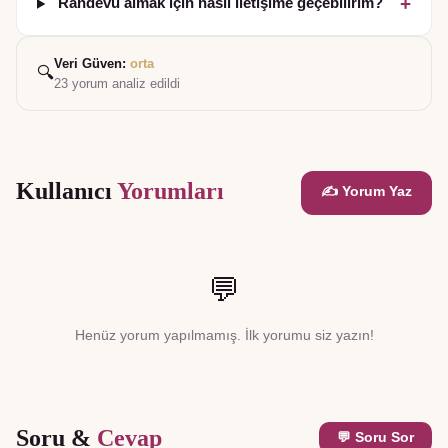
+
Randevu almak için nasıl iletişime geçebilirim?
Veri Güven:
orta
🔍
23
yorum analiz edildi
Kullanıcı
Yorumları
✍️ Yorum Yaz
💬
Henüz yorum yapılmamış. İlk yorumu siz yazın!
Soru &
Cevap
💬 Soru Sor