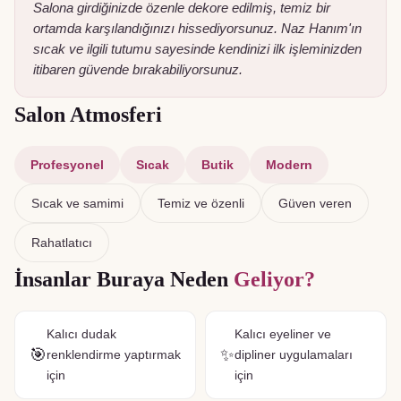
Salona girdiğinizde özenle dekore edilmiş, temiz bir
ortamda karşılandığınızı hissediyorsunuz. Naz Hanım'ın
sıcak ve ilgili tutumu sayesinde kendinizi ilk işleminizden
itibaren güvende bırakabiliyorsunuz.
Salon Atmosferi
Profesyonel
Sıcak
Butik
Modern
Sıcak ve samimi
Temiz ve özenli
Güven veren
Rahatlatıcı
İnsanlar Buraya Neden
Geliyor?
Kalıcı dudak
Kalıcı eyeliner ve
🎯
✨
renklendirme yaptırmak
dipliner uygulamaları
için
için