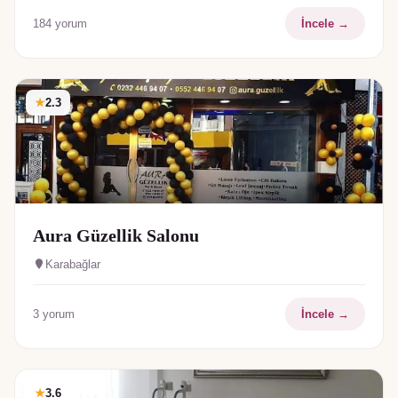
184
yorum
İncele →
★
2.3
Aura Güzellik Salonu
Karabağlar
3
yorum
İncele →
★
3.6