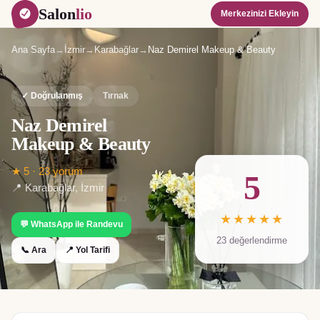
Salon
lio
Merkezinizi Ekleyin
Ana Sayfa
→
İzmir
→
Karabağlar
→
Naz Demirel Makeup & Beauty
✓ Doğrulanmış
Tırnak
Naz Demirel
Makeup & Beauty
★
5
·
23
yorum
5
📍
Karabağlar
,
İzmir
★★★★★
💬 WhatsApp ile Randevu
23
değerlendirme
📞 Ara
📍 Yol Tarifi