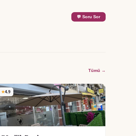
💬 Soru Sor
Tümü →
★
4.9