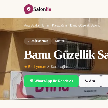
Salon
lio
Ana Sayfa
→
İzmir
→
Karabağlar
→
Banu Güzellik Salonu
✓ Doğrulanmış
Kuaför
Banu Güzellik S
★
5
·
1
yorum
📍
Karabağlar
,
İzmir
💬 WhatsApp ile Randevu
📞 Ara