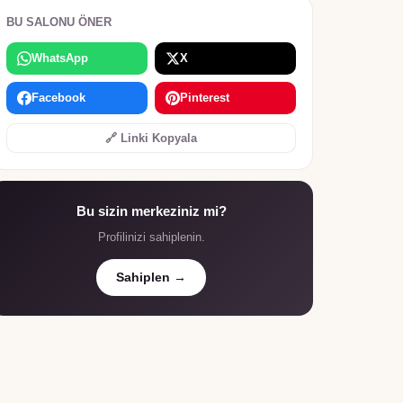
BU SALONU ÖNER
WhatsApp
X
Facebook
Pinterest
🔗 Linki Kopyala
Bu sizin merkeziniz mi?
Profilinizi sahiplenin.
Sahiplen →