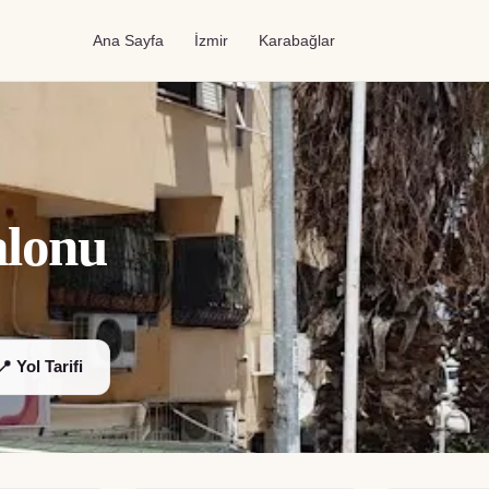
Ana Sayfa
İzmir
Karabağlar
alonu
📍 Yol Tarifi