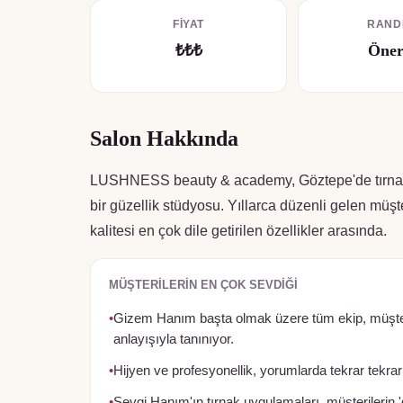
FIYAT
RAND
₺₺₺
Öner
Salon Hakkında
LUSHNESS beauty & academy, Göztepe'de tırnak, k
bir güzellik stüdyosu. Yıllarca düzenli gelen müşte
kalitesi en çok dile getirilen özellikler arasında.
MÜŞTERILERIN EN ÇOK SEVDIĞI
•
Gizem Hanım başta olmak üzere tüm ekip, müşteri
anlayışıyla tanınıyor.
•
Hijyen ve profesyonellik, yorumlarda tekrar tekrar
•
Sevgi Hanım'ın tırnak uygulamaları, müşterilerin 