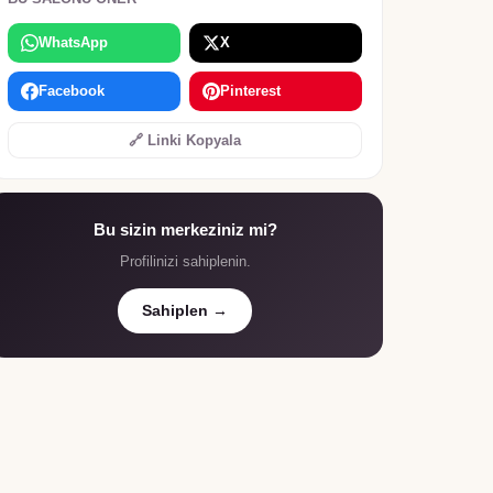
WhatsApp
X
Facebook
Pinterest
🔗 Linki Kopyala
Bu sizin merkeziniz mi?
Profilinizi sahiplenin.
Sahiplen →