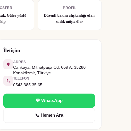
OSFER
PROFIL
cak, Güler yüzlü
Düzenli bakım alışkanlığı olan,
ekip
sadık müşteriler
İletişim
ADRES
Çankaya, Mithatpaşa Cd. 669 A, 35280
Konak/İzmir, Türkiye
TELEFON
0543 385 35 65
💬 WhatsApp
📞 Hemen Ara