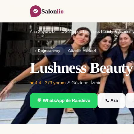
Salon
lio
Ana Sayfa
→
İzmir
→
Göztepe
→
Lushness Beauty & Academ
✓ Doğrulanmış
Güzellik Merkezi
Lushness Beaut
★
4.4
·
373
yorum
📍
Göztepe
,
İzmir
💬 WhatsApp ile Randevu
📞 Ara