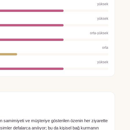
yüksek
yüksek
orta-yüksek
orta
yüksek
in samimiyeti ve müşteriye gösterilen özenin her ziyarette
imler defalarca anılıyor; bu da kişisel bağ kurmanın