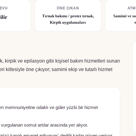
EVU
ÖNE ÇIKAN
ATM
Tırnak bakımı / protez tırnak,
Samimi ve sı
ilir
Kirpik uygulamaları
irpik ve epilasyon gibi kişisel bakım hizmetleri sunan
ri kitlesiyle öne çıkıyor; samimi ekip ve tutarlı hizmet
 memnuniyetine odaklı ve güler yüzlü bir hizmet
 vurgulanan somut artılar arasında yer alıyor.
'gözü kapalı emanet ediyorum' dediği kadar güven veriyor.