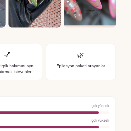
💅
🌿
irpik bakımını aynı
Epilasyon paketi arayanlar
tırmak isteyenler
çok yüksek
çok yüksek