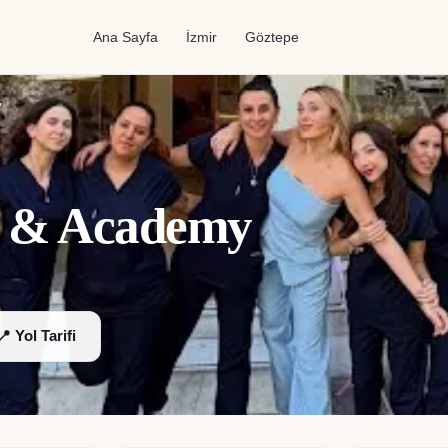
Ana Sayfa
İzmir
Göztepe
y
y & Academy
📍 Yol Tarifi