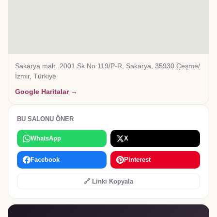
Sakarya mah. 2001 Sk No:119/P-R, Sakarya, 35930 Çeşme/
İzmir, Türkiye
Google Haritalar →
BU SALONU ÖNER
WhatsApp
X
Facebook
Pinterest
🔗 Linki Kopyala