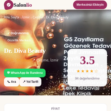
Salon
lio
Merkezinizi Ekleyin
Ana Sayfa
→
İzmir
→
Çeşme
→
Dr. Diva Beauty
✓ Doğrulanmış
Güzellik Merkezi
Dr. Diva Beauty
3.5
★
3.5
·
94
yorum
📍
Çeşme
,
İzmir
★★★★☆
💬 WhatsApp ile Randevu
94
değerlendirme
📞 Ara
📍 Yol Tarifi
FIYAT