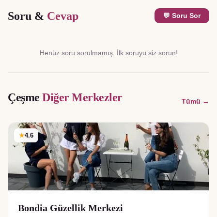
Soru &
Cevap
💬 Soru Sor
Henüz soru sorulmamış. İlk soruyu siz sorun!
Çeşme
Diğer Merkezler
Tümü →
★
4.6
Bondia Güzellik Merkezi