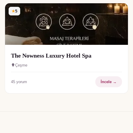
★
5
The Nowness Luxury Hotel Spa
Çeşme
45
yorum
İncele →