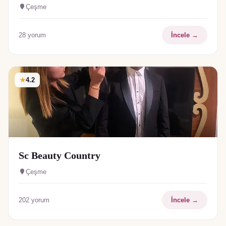
Çeşme
28
yorum
İncele →
★
4.2
Sc Beauty Country
Çeşme
202
yorum
İncele →