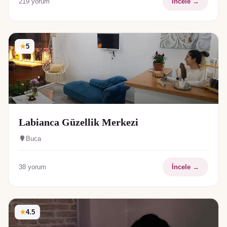
219
yorum
İncele →
★
5
Labianca Güzellik Merkezi
Buca
38
yorum
İncele →
★
4.5