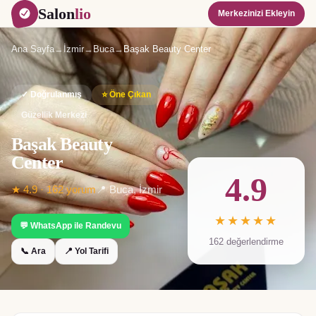
Salon
lio
Merkezinizi Ekleyin
Ana Sayfa
→
İzmir
→
Buca
→
Başak Beauty Center
✓ Doğrulanmış
⭐ Öne Çıkan
Güzellik Merkezi
Başak Beauty
Center
4.9
★
4.9
·
162
yorum
📍
Buca
,
İzmir
★★★★★
💬 WhatsApp ile Randevu
162
değerlendirme
📞 Ara
📍 Yol Tarifi