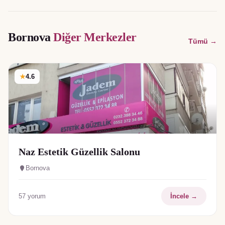
Bornova
Diğer Merkezler
Tümü →
★
4.6
Naz Estetik Güzellik Salonu
Bornova
57
yorum
İncele →