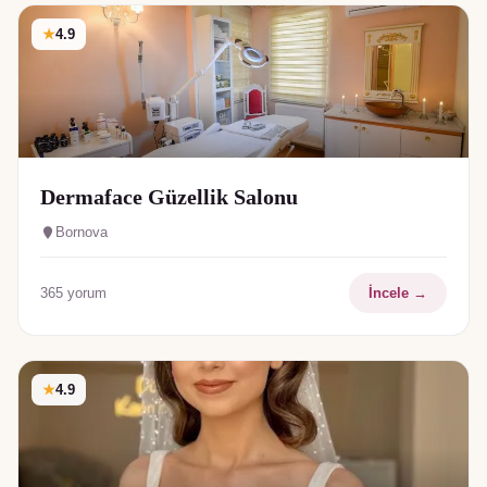
★
4.9
Dermaface Güzellik Salonu
Bornova
365
yorum
İncele →
★
4.9