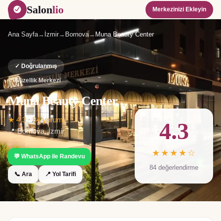
Salon
lio
Merkezinizi Ekleyin
Ana Sayfa
→
İzmir
→
Bornova
→
Muna Beauty Center
✓ Doğrulanmış
Güzellik Merkezi
Muna Beauty Center
★
4.3
·
84
yorum
4.3
📍
Bornova
,
İzmir
★★★★☆
💬 WhatsApp ile Randevu
84
değerlendirme
📞 Ara
📍 Yol Tarifi