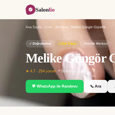
Salon
lio
Ana Sayfa
→
İzmir
→
Bornova
→
Melike Güngör Güzellik
✓ Doğrulanmış
⭐ Öne Çıkan
Güzellik Merkezi
Melike Güngör G
★
4.7
·
254
yorum
📍
Bornova
,
İzmir
💬 WhatsApp ile Randevu
📞 Ara