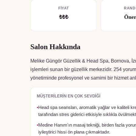
FIYAT
RAND
₺₺₺
Öner
Salon Hakkında
Melike Güngör Güzellik & Head Spa, Bornova, İzmir
işlemleri sunan bir güzellik merkezidir. 254 yor
yönetiminde profesyonel ve samimi bir hizmet anl
MÜŞTERILERIN EN ÇOK SEVDIĞI
•
Head spa seansları, aromatik yağlar ve kaliteli k
tarafından stres giderici etkisiyle sıklıkla övülmekt
•
Medine Hanım'ın masaj tekniği, birden fazla yorum
iyileştirici hissi ön plana çıkmaktadır.