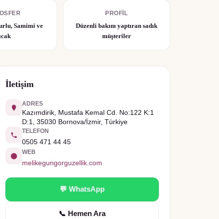
OSFER
PROFIL
urlu, Samimi ve
Düzenli bakım yaptıran sadık
ıcak
müşteriler
İletişim
ADRES
Kazımdirik, Mustafa Kemal Cd. No:122 K:1
D:1, 35030 Bornova/İzmir, Türkiye
TELEFON
0505 471 44 45
WEB
melikegungorguzellik.com
💬 WhatsApp
📞 Hemen Ara