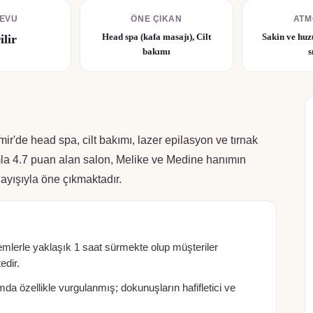
EVU
ÖNE ÇIKAN
ATM
Head spa (kafa masajı), Cilt
Sakin ve huz
ilir
bakımı
s
'de head spa, cilt bakımı, lazer epilasyon ve tırnak
umla 4.7 puan alan salon, Melike ve Medine hanımın
ayışıyla öne çıkmaktadır.
remlerle yaklaşık 1 saat sürmekte olup müşteriler
edir.
da özellikle vurgulanmış; dokunuşların hafifletici ve