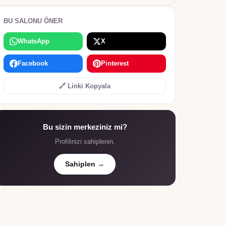
BU SALONU ÖNER
WhatsApp
X
Facebook
Pinterest
🔗 Linki Kopyala
Bu sizin merkeziniz mi?
Profilinizi sahiplenin.
Sahiplen →