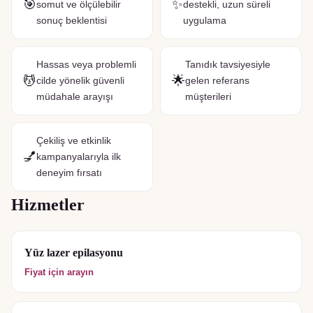
🎯
✨
somut ve ölçülebilir
destekli, uzun süreli
sonuç beklentisi
uygulama
Hassas veya problemli
Tanıdık tavsiyesiyle
💆
🌟
cilde yönelik güvenli
gelen referans
müdahale arayışı
müşterileri
Çekiliş ve etkinlik
💅
kampanyalarıyla ilk
deneyim fırsatı
Hizmetler
Yüz lazer epilasyonu
Fiyat için arayın