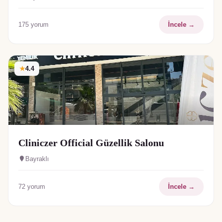
175
yorum
İncele →
★
4.4
Cliniczer Official Güzellik Salonu
Bayraklı
72
yorum
İncele →