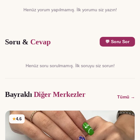
Henüz yorum yapılmamış. İlk yorumu siz yazın!
Soru &
Cevap
💬 Soru Sor
Henüz soru sorulmamış. İlk soruyu siz sorun!
Bayraklı
Diğer Merkezler
Tümü →
★
4.6