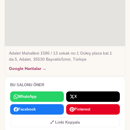
Adalet Mahallesi 1586 / 13 sokak no:1 Güleş plaza kat.1
da.5, Adalet, 35530 Bayraklı/İzmir, Türkiye
Google Haritalar →
BU SALONU ÖNER
WhatsApp
X
Facebook
Pinterest
🔗 Linki Kopyala