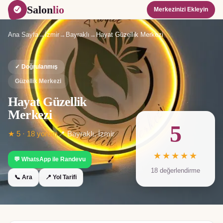
Salon
lio
Merkezinizi Ekleyin
Ana Sayfa
→
İzmir
→
Bayraklı
→
Hayat Güzellik Merkezi
✓ Doğrulanmış
Güzellik Merkezi
Hayat Güzellik
Merkezi
5
★
5
·
18
yorum
📍
Bayraklı
,
İzmir
★★★★★
💬 WhatsApp ile Randevu
18
değerlendirme
📞 Ara
📍 Yol Tarifi