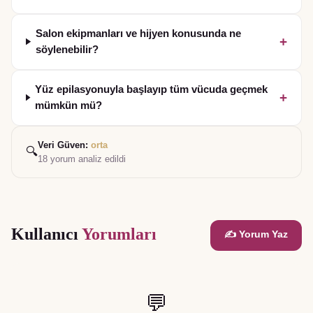
Salon ekipmanları ve hijyen konusunda ne
+
söylenebilir?
Yüz epilasyonuyla başlayıp tüm vücuda geçmek
+
mümkün mü?
Veri Güven:
orta
🔍
18
yorum analiz edildi
Kullanıcı
Yorumları
✍️ Yorum Yaz
💬