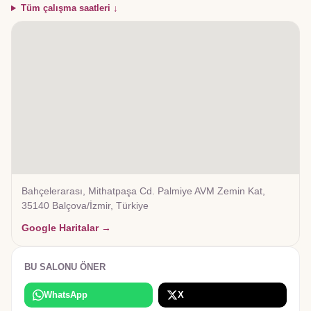
Tüm çalışma saatleri ↓
Bahçelerarası, Mithatpaşa Cd. Palmiye AVM Zemin Kat,
35140 Balçova/İzmir, Türkiye
Google Haritalar →
BU SALONU ÖNER
WhatsApp
X