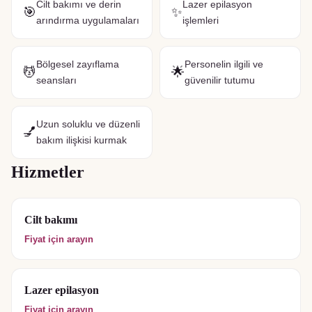
Cilt bakımı ve derin
Lazer epilasyon
🎯
✨
arındırma uygulamaları
işlemleri
Bölgesel zayıflama
Personelin ilgili ve
💆
🌟
seansları
güvenilir tutumu
Uzun soluklu ve düzenli
💅
bakım ilişkisi kurmak
Hizmetler
Cilt bakımı
Fiyat için arayın
Lazer epilasyon
Fiyat için arayın