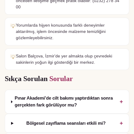
önceden iletişime geçmek pratik olabilir: (0232) 278 34
00
Yorumlarda hijyen konusunda farklı deneyimler
💡
aktarılmış, işlem öncesinde malzeme temizliğini
gözlemleyebilirsiniz.
Salon Balçova, İzmir'de yer almakta olup çevredeki
💡
sakinlerin yoğun ilgi gösterdiği bir merkez.
Sıkça Sorulan
Sorular
Pınar Akademi'de cilt bakımı yaptırdıktan sonra
+
gerçekten fark görülüyor mu?
+
Bölgesel zayıflama seansları etkili mi?