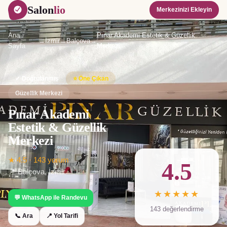
Salon
lio
Merkezinizi Ekleyin
Ana
Pınar Akademi Estetik & Güzellik
→
İzmir
→
Balçova
→
Sayfa
Merkezi
✓ Doğrulanmış
⭐ Öne Çıkan
Güzellik Merkezi
Pınar Akademi
Estetik & Güzellik
Merkezi
★
4.5
·
143
yorum
4.5
📍
Balçova
,
İzmir
★★★★★
💬 WhatsApp ile Randevu
143
değerlendirme
📞 Ara
📍 Yol Tarifi