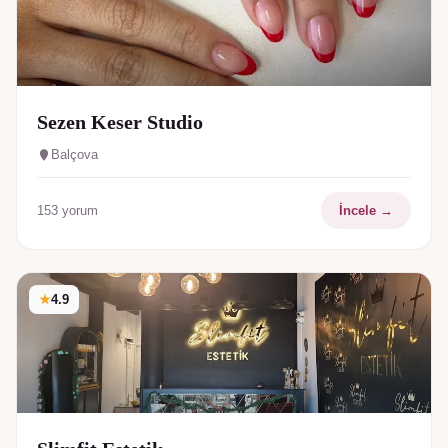
Sezen Keser Studio
Balçova
153
yorum
İncele →
★
4.9