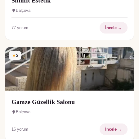
Slimfit Estetik
Balçova
77
yorum
İncele →
★
5
Gamze Güzellik Salonu
Balçova
16
yorum
İncele →