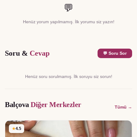
💬
Henüz yorum yapılmamış. İlk yorumu siz yazın!
Soru &
Cevap
💬 Soru Sor
Henüz soru sorulmamış. İlk soruyu siz sorun!
Balçova
Diğer Merkezler
Tümü →
★
4.5