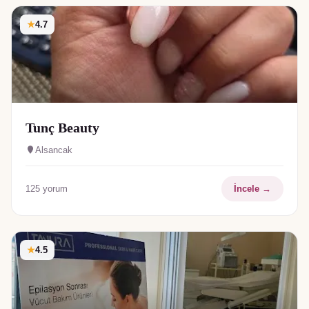
★
4.7
Tunç Beauty
Alsancak
125
yorum
İncele →
★
4.5