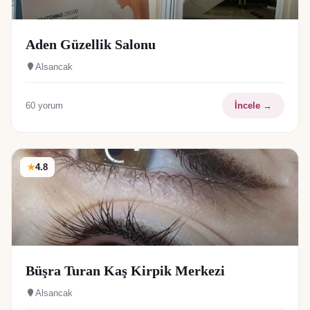
Aden Güzellik Salonu
Alsancak
60
yorum
İncele →
★
4.8
Büşra Turan Kaş Kirpik Merkezi
Alsancak