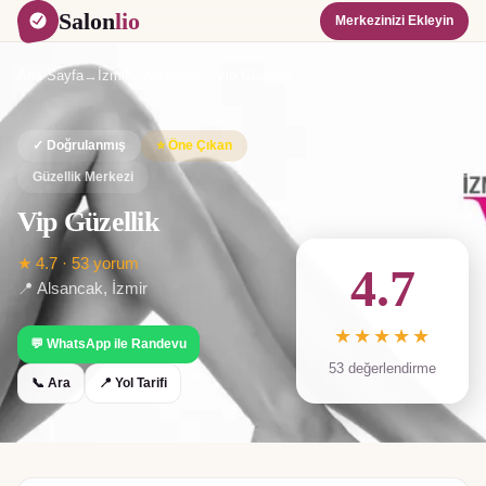
Salon
lio
Merkezinizi Ekleyin
Ana Sayfa
→
İzmir
→
Alsancak
→
Vip Güzellik
✓ Doğrulanmış
⭐ Öne Çıkan
Güzellik Merkezi
Vip Güzellik
★
4.7
·
53
yorum
4.7
📍
Alsancak
,
İzmir
★★★★★
💬 WhatsApp ile Randevu
53
değerlendirme
📞 Ara
📍 Yol Tarifi