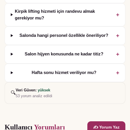
Kirpik lifting hizmeti için randevu almak
+
gerekiyor mu?
+
Salonda hangi personel özellikle öneriliyor?
+
Salon hijyen konusunda ne kadar titiz?
+
Hafta sonu hizmet veriliyor mu?
Veri Güven:
yüksek
🔍
53
yorum analiz edildi
Kullanıcı
Yorumları
✍️ Yorum Yaz